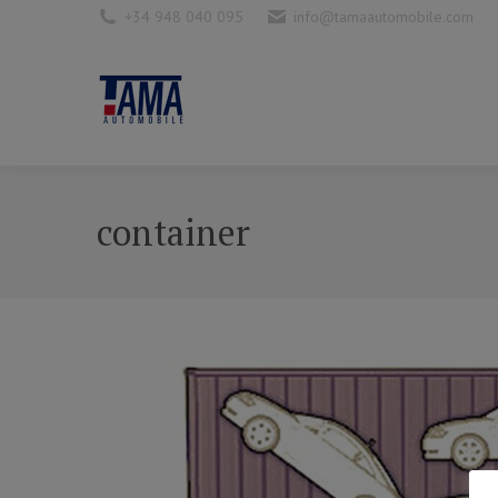
+34 948 040 095
info@tamaautomobile.com
container