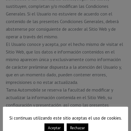
sustituyen, completan y/o modifican las Condiciones
Generales. Si el Usuario no estuviere de acuerdo con el
contenido de las presentes Condiciones Generales, deberá
abstenerse por consiguiente de acceder al Sitio Web y de
operar a través del mismo.
El Usuario conoce y acepta, por el hecho mismo de visitar el
Sitio Web, que los datos e información contenidos en el
mismo aparecen única y exclusivamente como información
de carácter preliminar dispuesta a la atención del Usuario y,
que en un momento dado, pueden contener errores,
imprecisiones o no estar actualizada.
Tama Automobile se reserva la facultad de modificar y
actualizar la información contenida en el Sitio Web, su
configuración y presentación, así como las presentes
Condiciones Generales o específicas, en cualquier momento
Si continuas utilizando este sitio aceptas el uso de cookies.
a su discreción, y sin necesidad de previo aviso, siendo
responsabilidad del Usuario su debida lectura en el momento
Aceptar
Rechazar