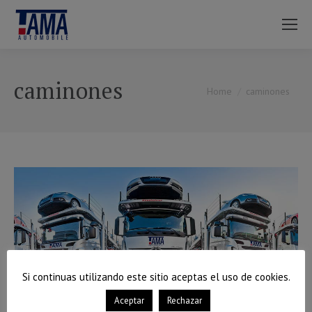
caminones
You are here:
Home
caminones
Si continuas utilizando este sitio aceptas el uso de cookies.
Aceptar
Rechazar