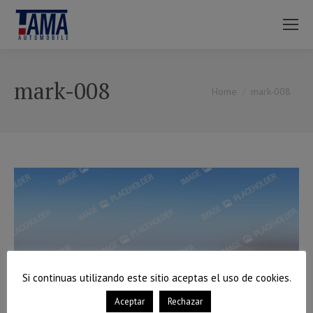
mark-008
You are here:
Home
mark-008
Si continuas utilizando este sitio aceptas el uso de cookies.
Aceptar
Rechazar