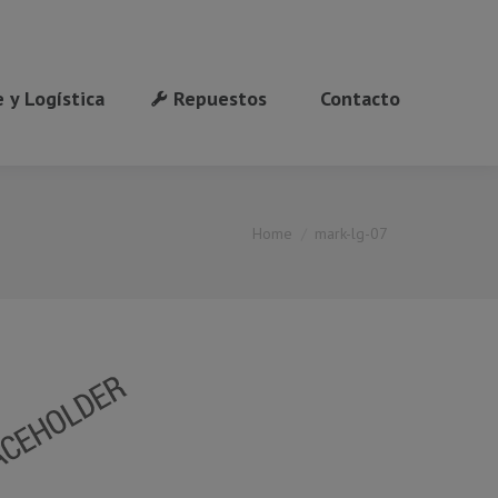
 y Logística
Repuestos
Contacto
You are here:
Home
mark-lg-07