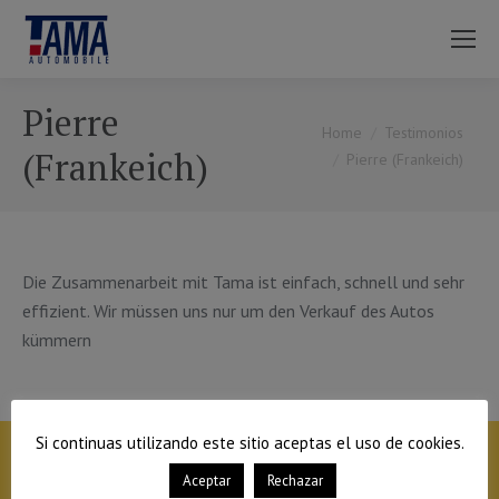
Pierre
You are here:
Home
Testimonios
(Frankeich)
Pierre (Frankeich)
Die Zusammenarbeit mit Tama ist einfach, schnell und sehr
effizient. Wir müssen uns nur um den Verkauf des Autos
kümmern
Si continuas utilizando este sitio aceptas el uso de cookies.
Aceptar
Rechazar