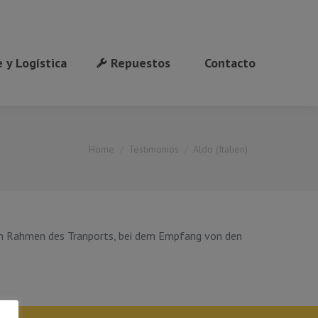
 y Logística
Repuestos
Contacto
You are here:
Home
Testimonios
Aldo (Italien)
 im Rahmen des Tranports, bei dem Empfang von den