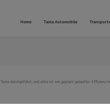
Home
Tama Automobile
Transporte
ama durchgeführt, und alles ist wie geplant gelaufen: Effizienz