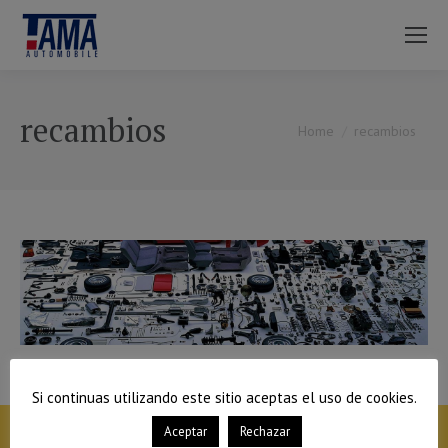
recambios
You are here:
Home
recambios
Si continuas utilizando este sitio aceptas el uso de cookies.
Aceptar
Rechazar